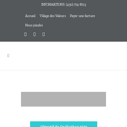
INFORMATIONS: (450) 774-8723
Accueil
Village des Valeurs
Payer une facture
Nous joindre
INSCRIPTION AU
CONSULTER LE
QUILLOTHON 2022
PROGRAMME DE
Objectif du Quillothon 2022