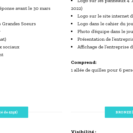
Logo sur les panneaux 4’ X
(Réponse avant le 30 mars
2022)
Logo sur le site internet
es Grandes Soeurs
Logo dans le cahier du jo
r
Photo d’équipe dans le jo
at)
Présentation de l’entrepri
ux sociaux
Affichage de l’entreprise 
nt
Comprend:
1 allée de quilles pour 6 per
é de 425$)
BRONZE | 
Visibilité :