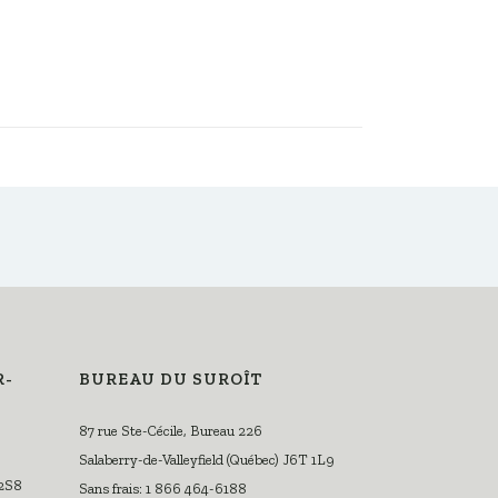
R-
BUREAU DU SUROÎT
87 rue Ste-Cécile, Bureau 226
Salaberry-de-Valleyfield (Québec) J6T 1L9
 2S8
Sans frais: 1 866 464-6188