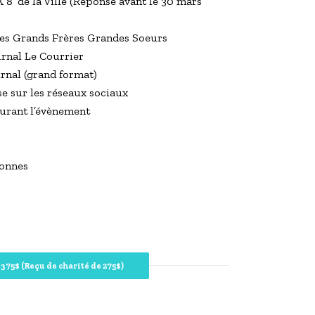
 8’ de la Ville (Réponse avant le 30 mars
 des Grands Frères Grandes Soeurs
urnal Le Courrier
urnal (grand format)
se sur les réseaux sociaux
durant l’évènement
sonnes
375$ (Reçu de charité de 275$)