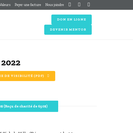
 Valeurs
Payer une facture
Nous joindre
DON EN LIGNE
DEVENIR MENTOR
 2022
 DE VISIBILITÉ (PDF)
0$ (Reçu de charité de 650$)