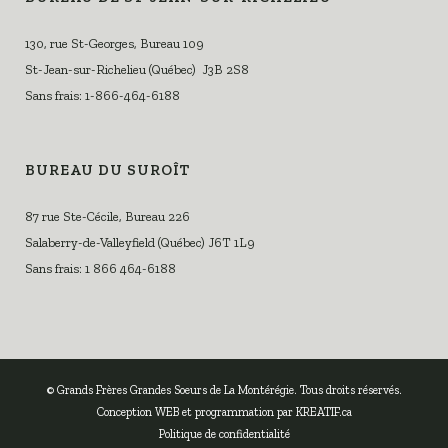
130, rue St-Georges, Bureau 109
St-Jean-sur-Richelieu (Québec) J3B 2S8
Sans frais: 1-866-464-6188
BUREAU DU SUROÎT
87 rue Ste-Cécile, Bureau 226
Salaberry-de-Valleyfield (Québec) J6T 1L9
Sans frais: 1 866 464-6188
© Grands Frères Grandes Soeurs de La Montérégie. Tous droits réservés.
Conception WEB et programmation par
KREATIF.ca
Politique de confidentialité