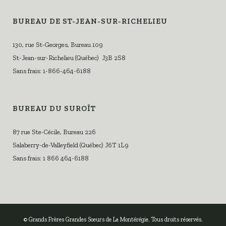
BUREAU DE ST-JEAN-SUR-RICHELIEU
130, rue St-Georges, Bureau 109
St-Jean-sur-Richelieu (Québec) J3B 2S8
Sans frais: 1-866-464-6188
BUREAU DU SUROÎT
87 rue Ste-Cécile, Bureau 226
Salaberry-de-Valleyfield (Québec) J6T 1L9
Sans frais: 1 866 464-6188
© Grands Frères Grandes Soeurs de La Montérégie. Tous droits réservés.