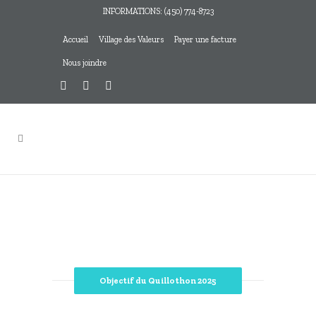
INFORMATIONS: (450) 774-8723
Accueil
Village des Valeurs
Payer une facture
Nous joindre
Objectif du Quillothon 2025