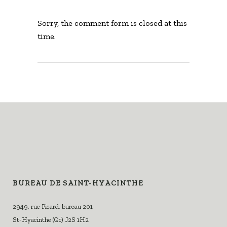
Sorry, the comment form is closed at this
time.
BUREAU DE SAINT-HYACINTHE
2949, rue Picard, bureau 201
St-Hyacinthe (Qc) J2S 1H2