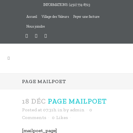
INFORMATIONS: (450) 774-8723
Accueil
Village des Valeurs
Payer une facture
Nous joindre
PAGE MAILPOET
18 DÉC
PAGE MAILPOET
Posted at 07:31h
in
by
admin
0
Comments
0
Likes
[mailpoet_page]