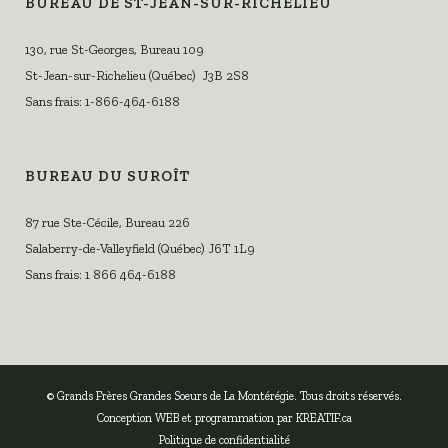
BUREAU DE ST-JEAN-SUR-RICHELIEU
130, rue St-Georges, Bureau 109
St-Jean-sur-Richelieu (Québec) J3B 2S8
Sans frais: 1-866-464-6188
BUREAU DU SUROÎT
87 rue Ste-Cécile, Bureau 226
Salaberry-de-Valleyfield (Québec) J6T 1L9
Sans frais: 1 866 464-6188
© Grands Frères Grandes Soeurs de La Montérégie. Tous droits réservés.
Conception WEB et programmation par
KREATIF.ca
Politique de confidentialité