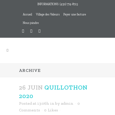
INFORMATIONS: (450) 774-8723
Accueil
Village des Valeurs
Payer une facture
Nous joindre
ARCHIVE
26 JUIN
QUILLOTHON
2020
Posted at 13:06h
in
by
admin
0
Comments
0
Likes