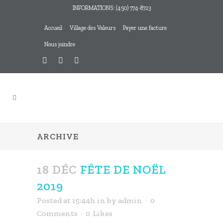
INFORMATIONS: (450) 774-8723
Accueil
Village des Valeurs
Payer une facture
Nous joindre
ARCHIVE
18 DÉC
FÊTE DE NOËL
2019
Posted at 15:44h
in
by
admin
0
Comments
0
Likes