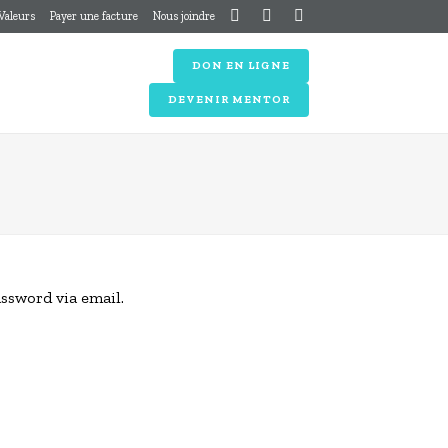
 Valeurs
Payer une facture
Nous joindre
DON EN LIGNE
DEVENIR MENTOR
assword via email.