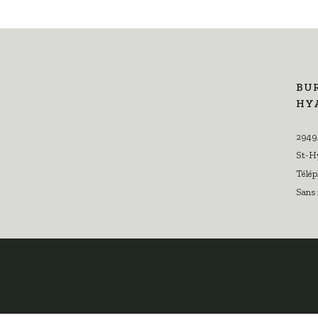
BUR
HY
2949,
St-Hy
Télép
Sans 