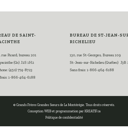
EAU DE SAINT-
BUREAU DE ST-JEAN-SU
ACINTHE
RICHELIEU
 rue Picard, bureau 201
130, rue St-Georges, Bureau 109
acinthe (Qc) J2S 1H2
St-Jean-sur-Richelieu (Québec) J3B
hone: (450) 774-8723
Sans frais: 1-866-464-6188
frais: 1-866-464-6188
© Grands Frères Grandes Soeurs de La Montérégie. Tous droits réservés.
Conception WEB et programmation par
KREATIF.ca
Politique de confidentialité