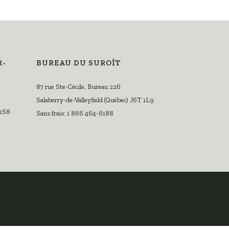
R-
BUREAU DU SUROÎT
87 rue Ste-Cécile, Bureau 226
Salaberry-de-Valleyfield (Québec) J6T 1L9
 2S8
Sans frais: 1 866 464-6188