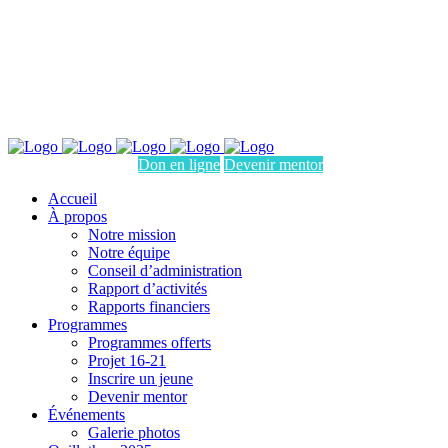
INFORMATIONS: (450) 774-8723
Accueil
Village des Valeurs
Payer une facture
Nous joindre
Don en ligne
Devenir mentor
Accueil
À propos
Notre mission
Notre équipe
Conseil d’administration
Rapport d’activités
Rapports financiers
Programmes
Programmes offerts
Projet 16-21
Inscrire un jeune
Devenir mentor
Événements
Galerie photos